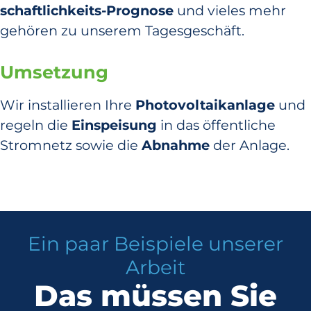
schaftlichkeits-Prognose
und vieles mehr
gehören zu unserem Tagesgeschäft.
Umsetzung
Wir installieren Ihre
Photo­voltaikanlage
und
regeln die
Einspeisung
in das öffentliche
Stromnetz sowie die
Abnahme
der Anlage.
Ein paar Beispiele unserer
Arbeit
Das müssen Sie